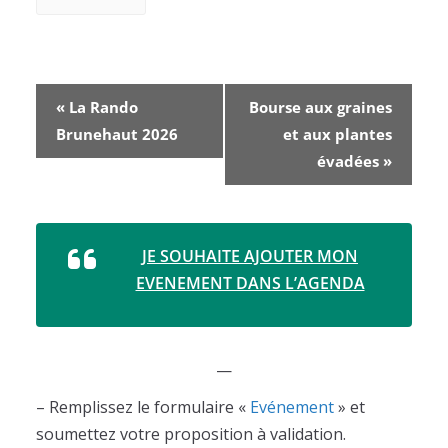
N
«
La Rando
Bourse aux graines
a
Brunehaut 2026
et aux plantes
v
évadées
»
i
g
a
t
JE SOUHAITE AJOUTER MON
i
EVENEMENT DANS L’AGENDA
o
n
É
v
—
è
– Remplissez le formulaire «
Evénement
» et
n
e
soumettez votre proposition à validation.