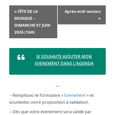
N
«
FÊTE DE LA
Après midi seniors
a
MUSIQUE –
»
v
DIMANCHE 07 JUIN
i
2026 (16H)
g
a
t
i
JE SOUHAITE AJOUTER MON
o
EVENEMENT DANS L’AGENDA
n
É
v
è
—
n
e
– Remplissez le formulaire «
Evénement
» et
m
soumettez votre proposition à validation.
e
– Dès que votre événement sera validé par
n