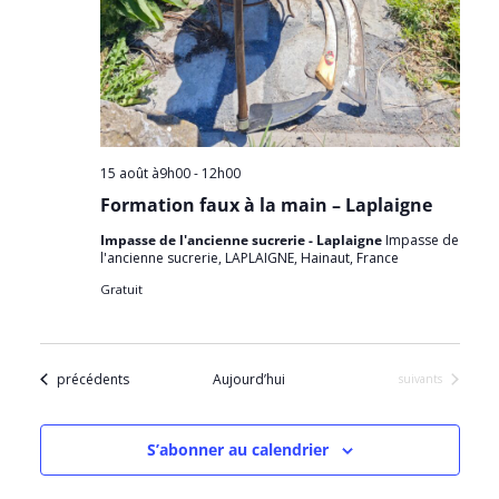
a
É
n
t
v
e
i
è
d
o
n
a
n
e
d
m
t
e
e
15 août à9h00
-
12h00
e
v
n
Formation faux à la main – Laplaigne
.
u
t
Impasse de l'ancienne sucrerie - Laplaigne
Impasse de
e
l'ancienne sucrerie, LAPLAIGNE, Hainaut, France
s
Gratuit
É
v
è
Évènements
n
précédents
Aujourd’hui
Évènements
suivants
e
m
S’abonner au calendrier
e
n