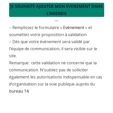
t
JE SOUHAITE AJOUTER MON EVENEMENT DANS
s
L’AGENDA
—
– Remplissez le formulaire «
Evénement
» et
soumettez votre proposition à validation.
– Dès que votre événement sera validé par
l’équipe de communication, il sera visible sur le
site.
Remarque : cette validation ne concerne que la
communication. N’oubliez pas de solliciter
également les autorisations indispensable en cas
d’organisation sur la voie publique auprès du
bureau 14
.