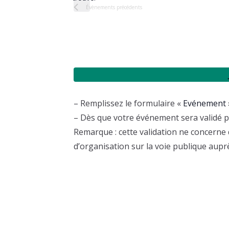
o
c
Évènements
précédents
t
t
i
i
c
e
o
n
n
e
– Remplissez le formulaire «
Evénement
z
– Dès que votre événement sera validé par
u
Remarque : cette validation ne concerne 
n
d’organisation sur la voie publique aup
e
d
a
t
e
.