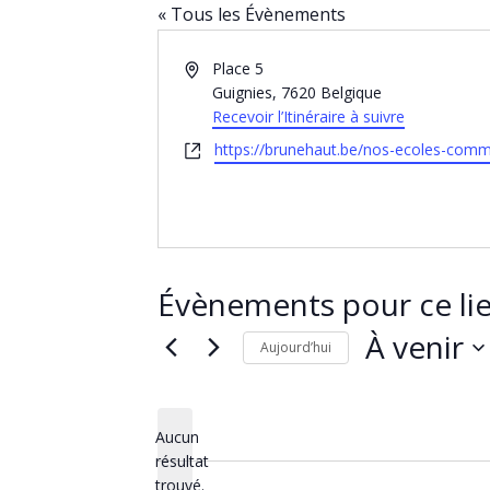
« Tous les Évènements
A
Place 5
d
Guignies
,
7620
Belgique
r
Recevoir l’Itinéraire à suivre
e
S
https://brunehaut.be/nos-ecoles-comm
s
i
s
t
e
e
w
e
b
Évènements pour ce li
À venir
Aujourd’hui
S
é
Aucun
l
résultat
N
e
trouvé.