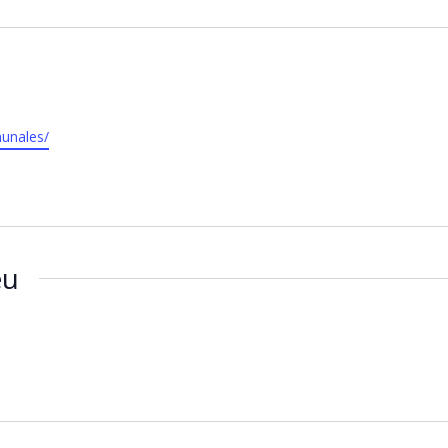
unales/
eu