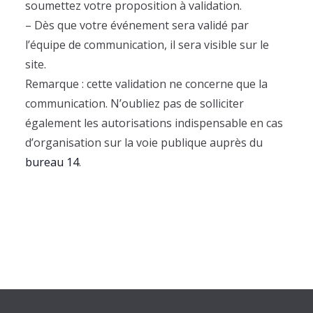
e
soumettez votre proposition à validation.
v
u
i
e
z
– Dès que votre événement sera validé par
g
s
u
l’équipe de communication, il sera visible sur le
a
É
n
site.
t
v
e
Remarque : cette validation ne concerne que la
i
è
d
communication. N’oubliez pas de solliciter
o
n
a
également les autorisations indispensable en cas
n
e
d
m
t
d’organisation sur la voie publique auprès du
e
e
e
bureau 14
.
v
n
.
u
t
e
s
É
v
è
n
e