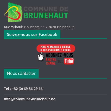
m
e
n
t
Rue Wibault Bouchart, 11 - 7620 Brunehaut
s
Suivez-nous sur Facebook
Nous contacter
Tél : +32 (0) 69 36 29 66
info@commune-brunehaut.be