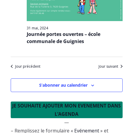
a
n
e
d
m
t
e
e
e
v
n
31 mai, 2024
.
u
t
Journée portes ouvertes – école
e
communale de Guignies
s
É
v
Jour précédent
Jour suivant
è
n
e
S’abonner au calendrier
m
e
n
JE SOUHAITE AJOUTER MON EVENEMENT DANS
t
L’AGENDA
s
—
– Remplissez le formulaire «
Evénement
» et