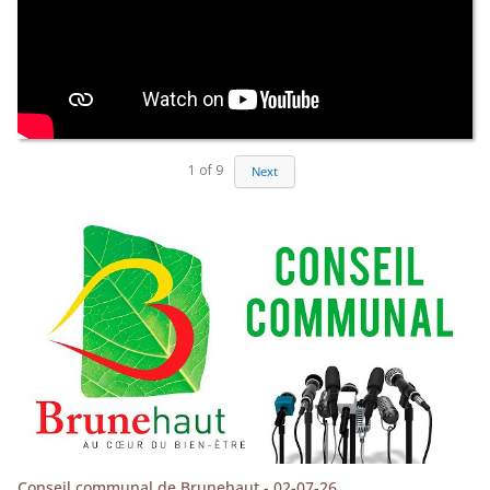
1
of
9
Next
Conseil communal de Brunehaut - 02-07-26