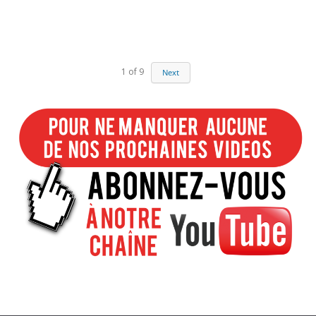
1
of
9
Next