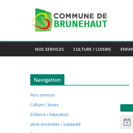
Skip
to
content
NOS SERVICES
CULTURE / LOISIRS
ENFAN
Navigation
Nos services
Culture / loisirs
Év
Enfance / éducation
N
Vivre ensemble / solidarité
o