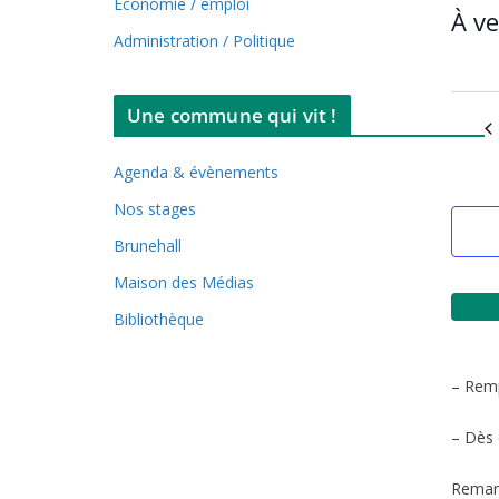
t
Économie / emploi
À ve
i
c
Administration / Politique
S
e
é
Une commune qui vit !
l
e
Agenda & évènements
c
Nos stages
t
i
Brunehall
o
Maison des Médias
n
Bibliothèque
n
e
– Remp
z
l
– Dès 
a
Remarq
d