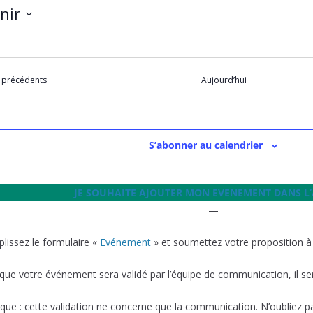
nir
Évènements
précédents
Aujourd’hui
S’abonner au calendrier
JE SOUHAITE AJOUTER MON EVENEMENT DANS L
—
lissez le formulaire «
Evénement
» et soumettez votre proposition à 
que votre événement sera validé par l’équipe de communication, il sera 
ue : cette validation ne concerne que la communication. N’oubliez pas