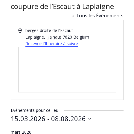
coupure de l’Escaut à Laplaigne
« Tous les Évènements
A
berges droite de l'Escaut
d
Laplaigne
,
Hainaut
7620
Belgium
r
Recevoir l’Itinéraire à suivre
e
s
s
e
Évènements pour ce lieu
15.03.2026
 - 
08.08.2026
S
mars 2026