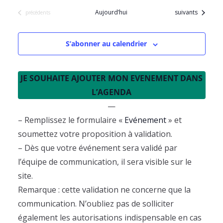
t
Évènements
Aujourd’hui
suivants
Évènements
précédents
e
.
S’abonner au calendrier
JE SOUHAITE AJOUTER MON EVENEMENT DANS
L’AGENDA
—
– Remplissez le formulaire «
Evénement
» et
soumettez votre proposition à validation.
– Dès que votre événement sera validé par
l’équipe de communication, il sera visible sur le
site.
Remarque : cette validation ne concerne que la
communication. N’oubliez pas de solliciter
également les autorisations indispensable en cas