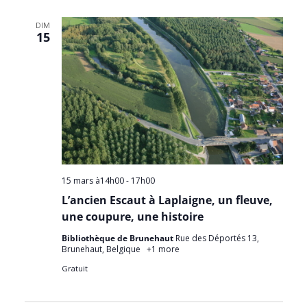
é
l
DIM
15
e
c
t
i
o
n
n
e
15 mars à14h00
-
17h00
z
L’ancien Escaut à Laplaigne, un fleuve,
u
une coupure, une histoire
n
Bibliothèque de Brunehaut
Rue des Déportés 13,
Brunehaut, Belgique
+1 more
e
Gratuit
d
a