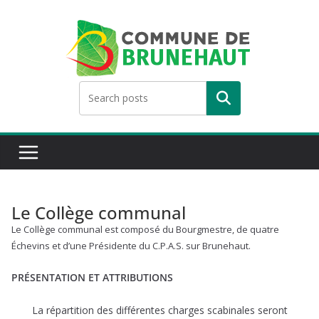
Skip
to
content
Rechercher
Le Collège communal
Le Collège communal est composé du Bourgmestre, de quatre
Échevins et d’une Présidente du C.P.A.S. sur Brunehaut.
PRÉSENTATION ET ATTRIBUTIONS
La répartition des différentes charges scabinales seront