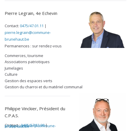
Pierre Legrain, 4e Echevin
Contact:
0475/47.01.11
|
pierre.legrain@commune-
brunehaut.be
Permanences : sur rendez-vous
Commerces, tourisme
Associations patriotiques
Jumelages
Culture
Gestion des espaces verts
Gestion du charroi et du matériel communal
Philippe Vinckier, Président du
C.P.A.S.
Contact :
0495/57.33.98
|
philippe.vinckier@commune-brunehaut.be